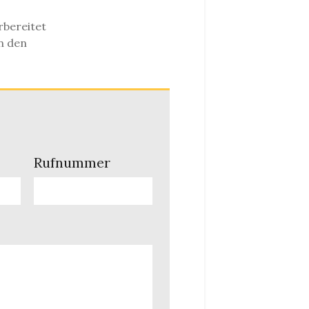
rbereitet
n den
Rufnummer