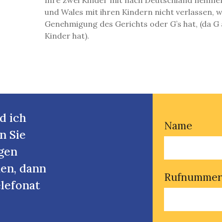
Ihre zwei Kinder mit nach Deutschland nehmen
und Wales mit ihren Kindern nicht verlassen, 
Genehmigung des Gerichts oder G’s hat, (da G 
Kinder hat).
d ich
Name
n Sie
rgen
en, dann
Rufnumme
elefonat