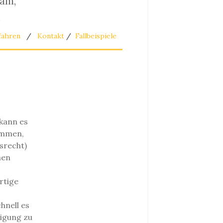
sam,
.
fahren
/
Kontakt
/
Fallbeispiele
 kann es
ommen,
srecht)
hen
rtige
hnell es
nigung zu