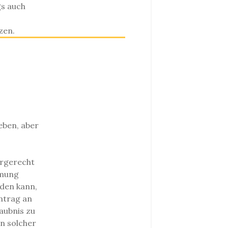
gs auch
zen.
eben, aber
orgerecht
mmung
rden kann,
ntrag an
aubnis zu
in solcher