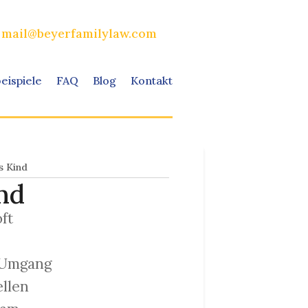
mail@beyerfamilylaw.com
beispiele
FAQ
Blog
Kontakt
s Kind
nd
ft
 Umgang
llen