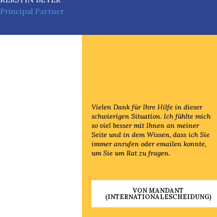
Principal Partner
Vielen Dank für Ihre Hilfe in dieser
Vielen Dank für Ihre Hilfe in dieser
schwierigen Situation. Ich fühlte mich
schwierigen Situation. Ich fühlte mich
so viel besser mit Ihnen an meiner
so viel besser mit Ihnen an meiner
Seite und in dem Wissen, dass ich Sie
Seite und in dem Wissen, dass ich Sie
immer anrufen oder emailen konnte,
immer anrufen oder emailen konnte,
um Sie um Rat zu fragen.
um Sie um Rat zu fragen.
VON MANDANT
VON MANDANT
(INTERNATIONALESCHEIDUNG)
(INTERNATIONALESCHEIDUNG)