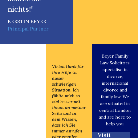
nichts!”
KERSTIN BEYER
Principal Partner
Beyer Family
Law Solicitors
Vielen Dank für
Vielen Dank für
specialise in
Ihre Hilfe in
Ihre Hilfe in
divorce,
dieser
dieser
international
schwierigen
schwierigen
Situation. Ich
Situation. Ich
divorce and
fühlte mich so
fühlte mich so
family law. We
viel besser mit
viel besser mit
are situated in
Ihnen an meiner
Ihnen an meiner
central London
Seite und in
Seite und in
and are here to
dem Wissen,
dem Wissen,
help you.
dass ich Sie
dass ich Sie
immer anrufen
immer anrufen
Visit
oder emailen
oder emailen