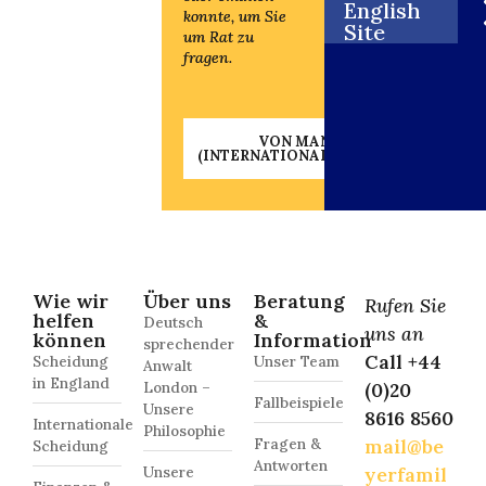
English
konnte, um Sie
konnte, um Sie
Site
um Rat zu
um Rat zu
fragen.
fragen.
VON MANDANT
VON MANDANT
(INTERNATIONALESCHEIDUNG)
(INTERNATIONALESCHEIDUNG)
Wie wir
Über uns
Beratung
Rufen Sie
helfen
&
Deutsch
uns an
können
Information
sprechender
Call +44
Scheidung
Unser Team
Anwalt
in England
London –
(0)20
Fallbeispiele
Unsere
8616 8560
Internationale
Philosophie
Fragen &
mail@be
Scheidung
Antworten
Unsere
yerfamil