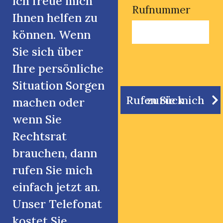
ich freue mich
Rufnummer
Ihnen helfen zu
können. Wenn
Sie sich über
Ihre persönliche
Situation Sorgen
Rufen Sie mich zurück
machen oder
wenn Sie
Rechtsrat
brauchen, dann
rufen Sie mich
einfach jetzt an.
Unser Telefonat
kostet Sie