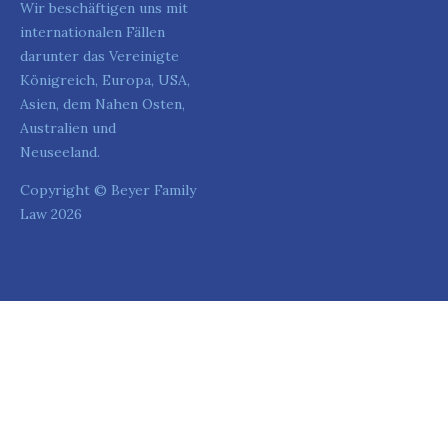
Wir beschäftigen uns mit
internationalen Fällen
darunter das Vereinigte
Königreich, Europa, USA,
Asien, dem Nahen Osten,
Australien und
Neuseeland.
Copyright © Beyer Family
Law 2026