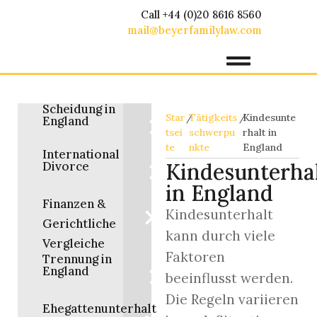
Call +44 (0)20 8616 8560
mail@beyerfamilylaw.com
Scheidung in
Star
/
Tätigkeits
/
Kindesunte
England
tsei
schwerpu
rhalt in
te
nkte
England
International
Divorce
Kindesunterha
in England
Finanzen &
Kindesunterhalt
Gerichtliche
kann durch viele
Vergleiche
Faktoren
Trennung in
England
beeinflusst werden.
Die Regeln variieren
Ehegattenunterhalt