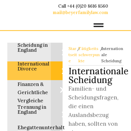
Call +44 (0)20 8616 8560
mail@beyerfamilylaw.com
Scheidung in
Star
/
Tätigkeits
/
Internation
England
tseit
schwerpun
ale
e
kte
Scheidung
International
Divorce
Internationale
Scheidung
Finanzen &
Familien- und
Gerichtliche
Scheidungsfragen,
Vergleiche
die einen
Trennung in
England
Auslandsbezug
haben, sollten von
Ehegattenunterhalt