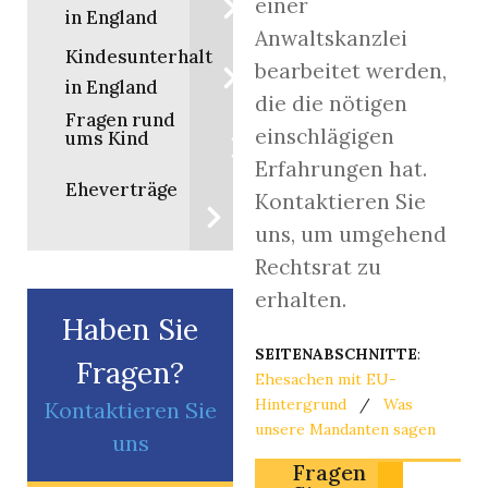
einer
in England
Anwaltskanzlei
Kindesunterhalt
bearbeitet werden,
in England
die die nötigen
Fragen rund
einschlägigen
ums Kind
Erfahrungen hat.
Eheverträge
Kontaktieren Sie
uns, um umgehend
Rechtsrat zu
erhalten.
Haben Sie
SEITENABSCHNITTE
:
Fragen?
Ehesachen mit EU-
Hintergrund
/
Was
Kontaktieren Sie
unsere Mandanten sagen
uns
Fragen