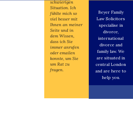
schwierigen
schwierigen
Situation. Ich
Situation. Ich
Beyer Family
fühlte mich so
fühlte mich so
Law Solicitors
viel besser mit
viel besser mit
Ihnen an meiner
Ihnen an meiner
specialise in
Seite und in
Seite und in
divorce,
dem Wissen,
dem Wissen,
international
dass ich Sie
dass ich Sie
divorce and
immer anrufen
immer anrufen
family law. We
oder emailen
oder emailen
are situated in
konnte, um Sie
konnte, um Sie
um Rat zu
um Rat zu
central London
fragen.
fragen.
and are here to
help you.
VON MANDANT
VON MA
(INTERNATIONALESCHEIDUNG)
(INTERNATIONA