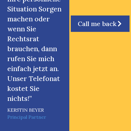
Situation Sorgen
machen oder
Call me back
wenn Sie
Rechtsrat
brauchen, dann
rufen Sie mich
einfach jetzt an.
Unser Telefonat
kostet Sie
nichts!”
KERSTIN BEYER
Vielen Dank für
Vielen Dank für
Principal Partner
Ihre Hilfe in
Ihre Hilfe in
dieser
dieser