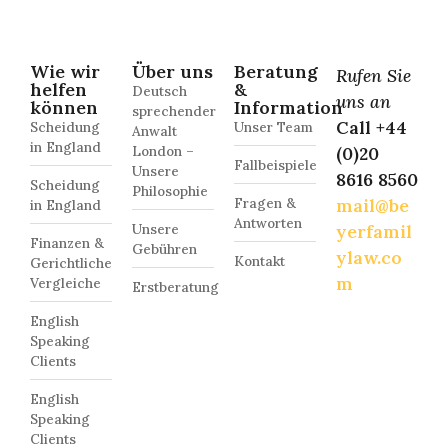
Wie wir
Über uns
Beratung
Rufen Sie
helfen
&
Deutsch
uns an
können
Information
sprechender
Call +44
Scheidung
Unser Team
Anwalt
in England
London –
(0)20
Fallbeispiele
Unsere
8616 8560
Scheidung
Philosophie
Fragen &
mail@be
in England
Antworten
Unsere
yerfamil
Finanzen &
Gebühren
ylaw.co
Kontakt
Gerichtliche
m
Vergleiche
Erstberatung
English
Speaking
Clients
English
Speaking
Clients